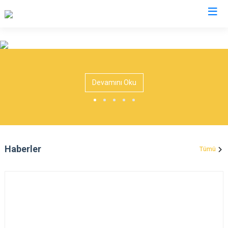
Uşak
Banaz
Devamını Oku
Eşme
Karahallı
Sivaslı
Ulubey
Haberler
Tümü