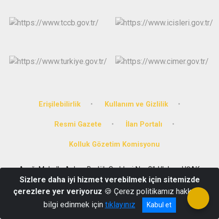
Erişilebilirlik
Kullanım ve Gizlilik
Resmi Gazete
İlan Portalı
Kolluk Gözetim Komisyonu
Aşağı Mahalle Arıkan Bedük Caddesi No: 21 Ulubey, UŞAK
Sizlere daha iyi hizmet verebilmek için sitemizde
0 (276) 716 27 00
çerezlere yer veriyoruz
🍪 Çerez politikamız hakkında
bilgi edinmek için
tıklayınız
Kabul et