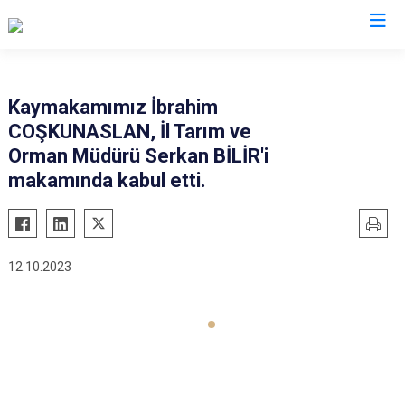
Uşak
Kaymakamımız İbrahim
COŞKUNASLAN, İl Tarım ve
Banaz
Orman Müdürü Serkan BİLİR'i
Eşme
makamında kabul etti.
Karahallı
Sivaslı
Ulubey
12.10.2023