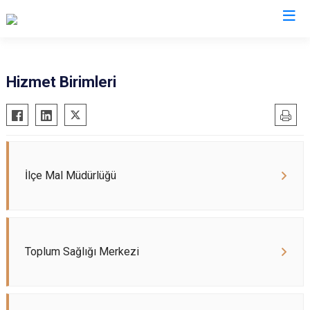
Uşak
Hizmet Birimleri
Banaz
Eşme
Karahallı
Sivaslı
İlçe Mal Müdürlüğü
Ulubey
Toplum Sağlığı Merkezi