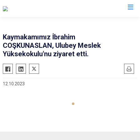
Uşak
Kaymakamımız İbrahim
COŞKUNASLAN, Ulubey Meslek
Banaz
Yüksekokulu'nu ziyaret etti.
Eşme
Karahallı
Sivaslı
12.10.2023
Ulubey