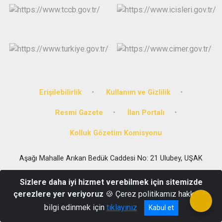
Erişilebilirlik
Kullanım ve Gizlilik
Resmi Gazete
İlan Portalı
Kolluk Gözetim Komisyonu
Aşağı Mahalle Arıkan Bedük Caddesi No: 21 Ulubey, UŞAK
0 (276) 716 27 00
Sizlere daha iyi hizmet verebilmek için sitemizde
çerezlere yer veriyoruz
🍪 Çerez politikamız hakkında
bilgi edinmek için
tıklayınız
Kabul et